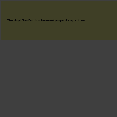
The dripl flow
Dripl au bureau
À propos
Perspectives
November 12