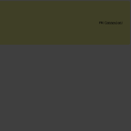
(
Connexion
)
FR
mail
*
oornaam
*
chternaam
*
edrijf
*
elefoonnummer
*
anwaar ken je Dripl?
*