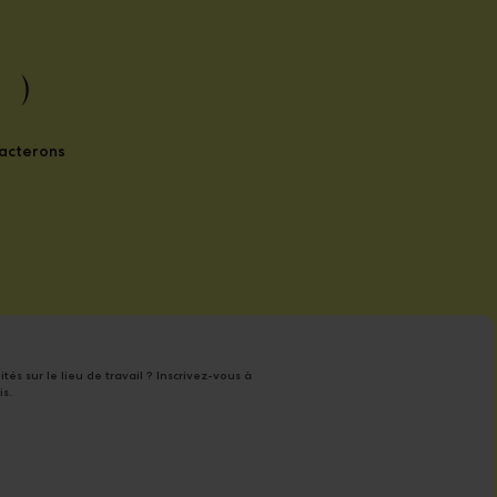
 )
tacterons
tés sur le lieu de travail ? Inscrivez-vous à
is.