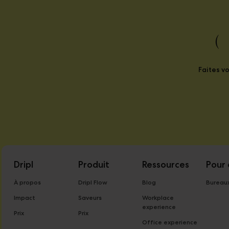
(
Faites v
Dripl
Produit
Ressources
Pour 
À propos
Dripl Flow
Blog
Bureau
Impact
Saveurs
Workplace
experience
Prix
Prix
Office experience