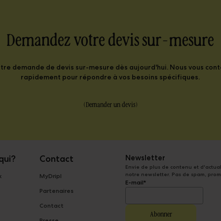
 Demandez votre devis sur-mesure
otre demande de devis sur-mesure dès aujourd'hui. Nous vous con
rapidement pour répondre à vos besoins spécifiques.
(
Demander un devis
)
qui?
Contact
Newsletter
Envie de plus de contenu et d'actuali
notre newsletter. Pas de spam, prom
x
MyDripl
E-mail
*
Partenaires
Contact
Presse