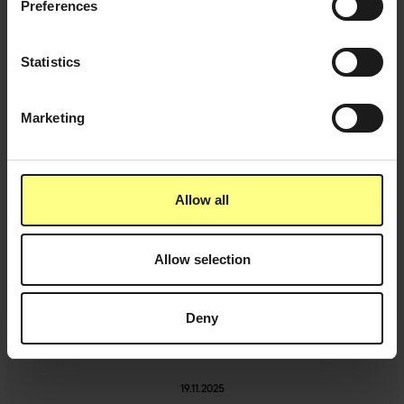
Preferences
19.2.2026
Refill Talks – Lies Dumarey | Expérience professionnelle
chez Logi-technic
Statistics
(
Office Experience
)
Marketing
Allow all
Allow selection
Deny
19.11.2025