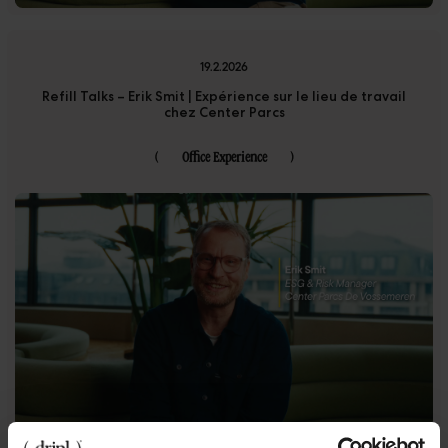
19.2.2026
Refill Talks – Erik Smit | Expérience sur le lieu de travail
chez Center Parcs
(
Office Experience
)