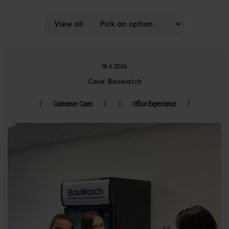
Réalisations
Téléchargements
View all
The Ripple
18.6.2026
Case: Bauwatch
(
Customer Cases
)
(
Office Experience
)