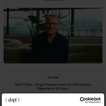
19.2.2026
Refill Talks – Birgitt Vandermeersch | Workplace
Experience bij Ipsos
(
Office Experience
)