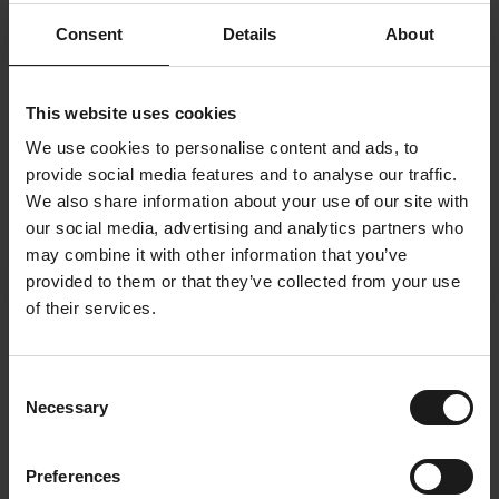
Consent
Details
About
This website uses cookies
We use cookies to personalise content and ads, to
provide social media features and to analyse our traffic.
We also share information about your use of our site with
our social media, advertising and analytics partners who
may combine it with other information that you’ve
provided to them or that they’ve collected from your use
of their services.
19.2.2026
Refill Talks – Lies Dumarey | Workplace Experience bij
Consent
Logi-technic
Necessary
Selection
(
Office Experience
)
Preferences