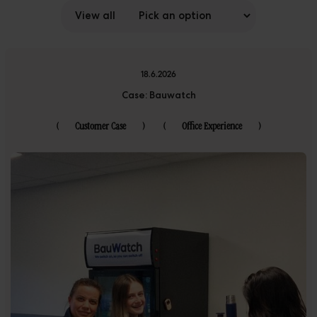
Klanten
View all
Downloads
The Ripple
18.6.2026
Case: Bauwatch
(
Customer Case
)
(
Office Experience
)