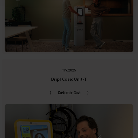
11.9.2025
Dripl Case: Unit-T
(
Customer Case
)