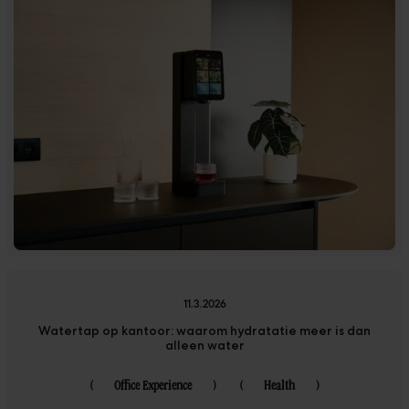
11.3.2026
Watertap op kantoor: waarom hydratatie meer is dan
alleen water
(
Office Experience
)
(
Health
)