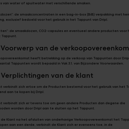
is van water of spuitwater met verschillende smaken.
dozen”: de smaakconcentraten in een bag-in-box (BiB) verpakking met he
ing, exclusief bedoeld voor het gebruik in het Tappunt van Dripl.
cten”: de smaakdozen, CO2-capsules en eventueel andere producten voor 
t Tappunt.
2 Voorwerp van de verkoopovereenkom
opovereenkomst heeft betrekking op de verkoop van Tappunten door Drip
 aantal Tappunten wordt bepaald in Vak 3.1. van Bijzondere Voorwaarden.
3 Verplichtingen van de klant
nt verbindt zich ertoe om de Producten bestemd voor het gebruik van het 
tend aan te kopen bij Dripl.
nt verbindt zich er tevens toe om geen andere Producten dan degene die
oden worden door Dripl aan te sluiten op het Tappunt.
l de Klant na het afsluiten van onderhavige Verkoopovereenkomst het Tap
open aan een derde, verbindt de Klant zich er eveneens toe, in de