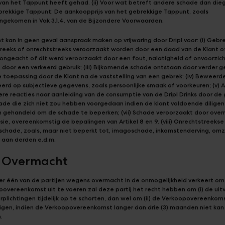
van het Tappunt heeft gehad. (ii) Voor wat betreft andere schade dan di
brekkige Tappunt: De aankoopprijs van het gebrekkige Tappunt, zoals
ngekomen in Vak 3.1.4. van de Bijzondere Voorwaarden.
t kan in geen geval aanspraak maken op vrijwaring door Dripl voor: (i) Gebr
treeks of onrechtstreeks veroorzaakt worden door een daad van de Klant o
ongeacht of dit werd veroorzaakt door een fout, nalatigheid of onvoorzichti
door een verkeerd gebruik; (iii) Bijkomende schade ontstaan door verder g
e toepassing door de Klant na de vaststelling van een gebrek; (iv) Beweer
rd op subjectieve gegevens, zoals persoonlijke smaak of voorkeuren; (v) A
re reacties naar aanleiding van de consumptie van de Dripl Drinks door de 
hade die zich niet zou hebben voorgedaan indien de klant voldoende diligen
 gehandeld om de schade te beperken; (vii) Schade veroorzaakt door ove
sie, overeenkomstig de bepalingen van Artikel 8 en 9. (viii) Onrechtstreekse
schade, zoals, maar niet beperkt tot, imagoschade, inkomstenderving, omze
 aan derden e.d.m.
8 Overmacht
r één van de partijen wegens overmacht in de onmogelijkheid verkeert om
overeenkomst uit te voeren zal deze partij het recht hebben om (i) de uit
rplichtingen tijdelijk op te schorten, dan wel om (ii) de Verkoopovereenkom
igen, indien de Verkoopovereenkomst langer dan drie (3) maanden niet kan
.