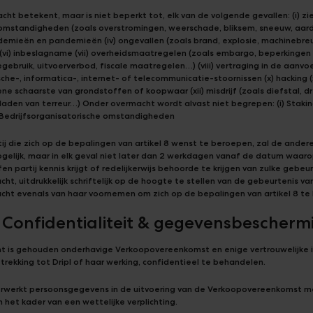
ht betekent, maar is niet beperkt tot, elk van de volgende gevallen: (i) ziek
omstandigheden (zoals overstromingen, weerschade, bliksem, sneeuw, aar
pidemieën en pandemieën (iv) ongevallen (zoals brand, explosie, machinebreu
(vi) inbeslagname (vii) overheidsmaatregelen (zoals embargo, beperkingen 
gebruik, uitvoerverbod, fiscale maatregelen…) (viii) vertraging in de aanvoer
sche-, informatica-, internet- of telecommunicatie-stoornissen (x) hacking (
e schaarste van grondstoffen of koopwaar (xii) misdrijf (zoals diefstal, d
aden van terreur…) Onder overmacht wordt alvast niet begrepen: (i) Stakin
) Bedrijfsorganisatorische omstandigheden
ij die zich op de bepalingen van artikel 8 wenst te beroepen, zal de andere
ogelijk, maar in elk geval niet later dan 2 werkdagen vanaf de datum waar
en partij kennis krijgt of redelijkerwijs behoorde te krijgen van zulke gebeu
ht, uitdrukkelijk schriftelijk op de hoogte te stellen van de gebeurtenis va
cht evenals van haar voornemen om zich op de bepalingen van artikel 8 te
9 Confidentialiteit & gegevensbescherm
nt is gehouden onderhavige Verkoopovereenkomst en enige vertrouwelijke 
rekking tot Dripl of haar werking, confidentieel te behandelen.
verwerkt persoonsgegevens in de uitvoering van de Verkoopovereenkomst m
n het kader van een wettelijke verplichting.