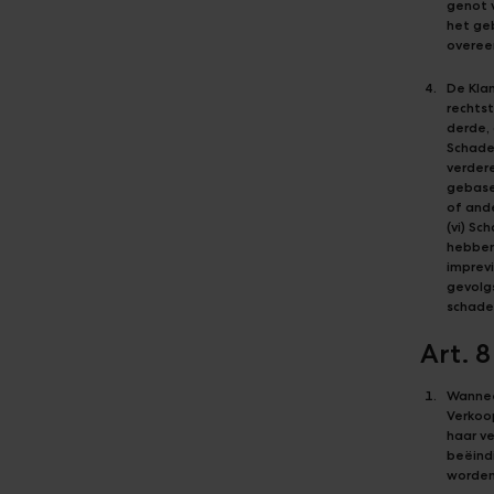
genot 
het ge
overee
De Klan
rechts
derde, 
Schade 
verder
gebasee
of ande
(vi) Sc
hebben
imprevi
gevolg
schade
Art. 
Wannee
Verkoop
haar ve
beëind
worden