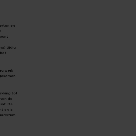
oerton en
e
ppunt
e
g) tijdig
 het
tra werk
engekomen
rekking tot
 van de
unt. De
t en is
tuurdatum