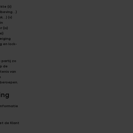
te (ii)
dbeving…)
k…) (v)
in
 (ix)
xi)
reiging
g en lock-
 partij zo
op de
rtenis van
n
 beroepen.
ing
informatie
et de Klant