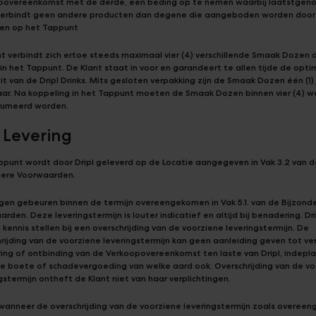
povereenkomst met de derde, een beding op te nemen waarbij laatstgen
verbindt geen andere producten dan degene die aangeboden worden door 
iten op het Tappunt
t verbindt zich ertoe steeds maximaal vier (4) verschillende Smaak Dozen 
 in het Tappunt. De Klant staat in voor en garandeert te allen tijde de opti
it van de Dripl Drinks. Mits gesloten verpakking zijn de Smaak Dozen één (1) 
ar. Na koppeling in het Tappunt moeten de Smaak Dozen binnen vier (4) 
umeerd worden.
4 Levering
ppunt wordt door Dripl geleverd op de Locatie aangegeven in Vak 3.2 van d
dere Voorwaarden.
ngen gebeuren binnen de termijn overeengekomen in Vak 5.1. van de Bijzond
rden. Deze leveringstermijn is louter indicatief en altijd bij benadering. Dri
n kennis stellen bij een overschrijding van de voorziene leveringstermijn. De
rijding van de voorziene leveringstermijn kan geen aanleiding geven tot ve
ing of ontbinding van de Verkoopovereenkomst ten laste van Dripl, indepla
ge boete of schadevergoeding van welke aard ook. Overschrijding van de v
gstermijn ontheft de Klant niet van haar verplichtingen.
 wanneer de overschrijding van de voorziene leveringstermijn zoals overee