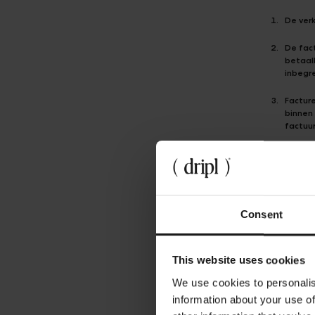
De ver
De fac
betaal
inbegr
Facture
binnen
factuu
Het Tap
verschu
bepalin
In geva
Consent
vooraf
achter
Wordt 
de invo
This website uses cookies
automa
schadev
We use cookies to personalis
schade
information about your use of
schade;