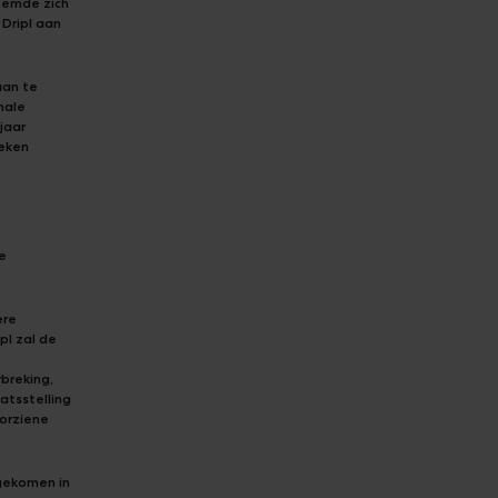
oemde zich
Dripl aan
aan te
male
jaar
weken
e
ere
pl zal de
rbreking,
atsstelling
oorziene
ngekomen in