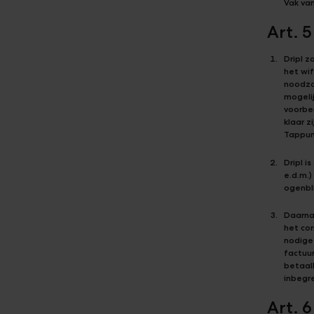
Vak van
Art. 5
Dripl z
het wif
noodza
mogeli
voorber
klaar z
Tappun
Dripl i
e.d.m.)
ogenbli
Daarnaa
het cor
nodige
factuu
betaal
inbegr
Art. 6