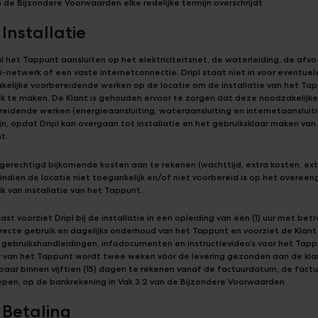
 de Bijzondere Voorwaarden elke redelijke termijn overschrijdt
 Installatie
al het Tappunt aansluiten op het elektriciteitsnet, de waterleiding, de afv
i-netwerk of een vaste internetconnectie. Dripl staat niet in voor eventuel
kelijke voorbereidende werken op de locatie om de installatie van het Ta
jk te maken. De Klant is gehouden ervoor te zorgen dat deze noodzakelijk
eidende werken (energieaansluiting, wateraansluiting en internetaansluitin
ijn, opdat Dripl kan overgaan tot installatie en het gebruiksklaar maken van
t.
s gerechtigd bijkomende kosten aan te rekenen (wachttijd, extra kosten, ex
 indien de locatie niet toegankelijk en/of niet voorbereid is op het overe
k van installatie van het Tappunt.
st voorziet Dripl bij de installatie in een opleiding van één (1) uur met bet
recte gebruik en dagelijks onderhoud van het Tappunt en voorziet de Klant
 gebruikshandleidingen, infodocumenten en instructievideo’s voor het Tapp
r van het Tappunt wordt twee weken vóór de levering gezonden aan de klan
baar binnen vijftien (15) dagen te rekenen vanaf de factuurdatum, de fac
epen, op de bankrekening in Vak 3.2 van de Bijzondere Voorwaarden
 Betaling