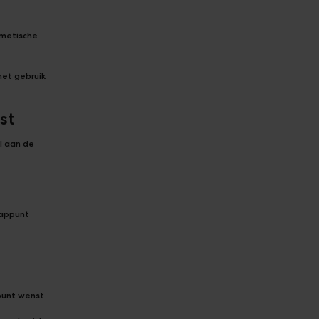
rmetische
het gebruik
st
l aan de
Tappunt
punt wenst