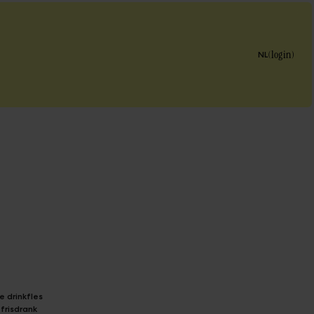
(
login
)
NL
 drinkfles
frisdrank