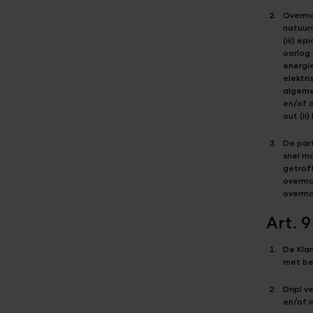
Overmac
natuur
(iii) e
oorlog 
energie
elektri
algemen
en/of d
out (ii
De part
snel m
getroff
overmac
overma
Art. 
De Kla
met bet
Dripl 
en/of i