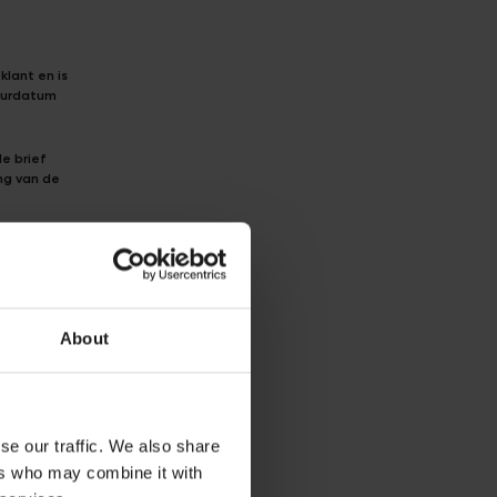
lant en is
tuurdatum
e brief
ng van de
ng van de
stig de
About
r
ouwd; (ii)
bonden aan
g
aitaire
se our traffic. We also share
wezen
ers who may combine it with
t Tappunt op