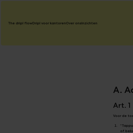
The dripl flow
Dripl voor kantoren
Over ons
Inzichten
A. A
Art. 1
Voor de to
“Tappu
of beke