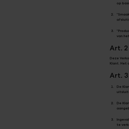
op bas
“Smaak
afsluit
“Produ
van he
Art. 
Deze Verko
Klant. Het
Art. 
De Kla
uitslui
De Kla
aangeb
Ingeva
te verk