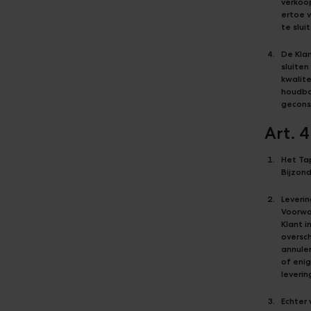
verkoo
ertoe 
te slu
De Klan
sluiten
kwalite
houdba
gecons
Art. 
Het Ta
Bijzon
Leveri
Voorwaa
Klant i
oversch
annuler
of eni
leverin
Echter