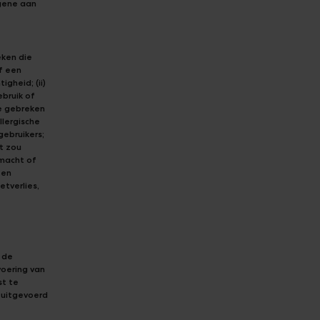
egene aan
eken die
f een
gheid; (ii)
ebruik of
de gebreken
llergische
gebruikers;
t zou
rmacht of
 en
tverlies,
 de
voering van
st te
 uitgevoerd