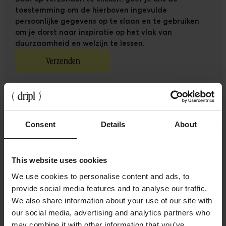
toestemming om de hierboven ingevulde
persoonlijke gegevens op te slaan en te gebruiken
om je dorst naar inspiratie op het vlak van
duurzaamheid en welzijn te lessen.
(
Adres
)
4 Sint-Lazaruslaan, Sint-Joost-ten-Node, Brussel 1210
Consent
Details
About
(
Email
)
info@drinkdripl.com
This website uses cookies
(
Bel
)
We use cookies to personalise content and ads, to
Vul het formulier in met je telefoonnumer en we
provide social media features and to analyse our traffic.
nemen zo snel mogelijk contact op.
We also share information about your use of our site with
(
Volg ons
)
our social media, advertising and analytics partners who
may combine it with other information that you’ve