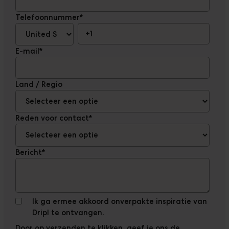
Klanten
Telefoonnummer
*
Downloads
The Ripple
E-mail
*
Land / Regio
Reden voor contact
*
Bericht
*
Ik ga ermee akkoord onverpakte inspiratie van
Dripl te ontvangen.
Door op verzenden te klikken, geef je ons de