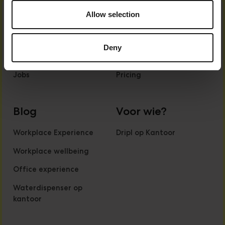
Dripl
Product
Allow selection
Over ons
Dripl Flow
Deny
Impact
Smaken
Jobs
Pricing
Blog
Voor wie?
Workplace Experience
Dripl op Kantoor
Workplace wellbeing
Office experience
Waterdispenser op
kantoor