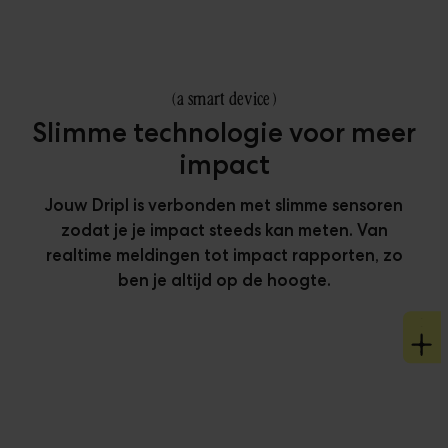
(
a smart device
)
Slimme technologie voor meer
impact
Jouw Dripl is verbonden met slimme sensoren
zodat je je impact steeds kan meten. Van
realtime meldingen tot impact rapporten, zo
ben je altijd op de hoogte.
Meet & rapporteer je impact
Blijf up to date
Slimme sensors