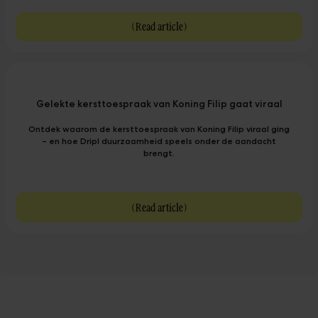
(
Read article
)
Gelekte kersttoespraak van Koning Filip gaat viraal
Ontdek waarom de kersttoespraak van Koning Filip viraal ging
– en hoe Dripl duurzaamheid speels onder de aandacht
brengt.
(
Read article
)