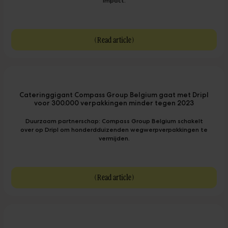
impact.
(
Read article
)
Cateringgigant Compass Group Belgium gaat met Dripl
voor 300.000 verpakkingen minder tegen 2023
Duurzaam partnerschap: Compass Group Belgium schakelt
over op Dripl om honderdduizenden wegwerpverpakkingen te
vermijden.
(
Read article
)