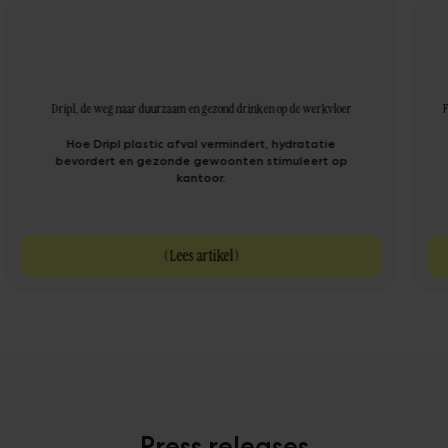
Dripl, de weg naar duurzaam en gezond drinken op de werkvloer
F
Hoe Dripl plastic afval vermindert, hydratatie
bevordert en gezonde gewoonten stimuleert op
kantoor.
(
Lees artikel
)
Press releases