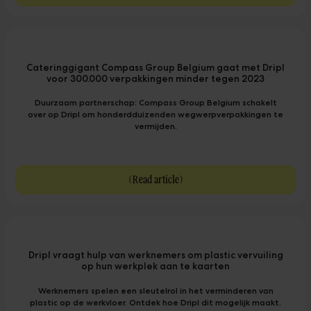
Cateringgigant Compass Group Belgium gaat met Dripl
voor 300.000 verpakkingen minder tegen 2023
Duurzaam partnerschap: Compass Group Belgium schakelt
over op Dripl om honderdduizenden wegwerpverpakkingen te
vermijden.
(
Read article
)
Dripl vraagt hulp van werknemers om plastic vervuiling
op hun werkplek aan te kaarten
Werknemers spelen een sleutelrol in het verminderen van
plastic op de werkvloer. Ontdek hoe Dripl dit mogelijk maakt.