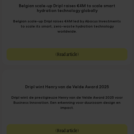
Belgian scale-up Dripl raises €4M to scale smart
hydration technology globally
Belgian scale-up Dripl raises €4M led by Abacus Investments
to scale its smart, zero-waste hydration technology
worldwide.
(
Read article
)
Dripl wint Henry van de Velde Award 2025
Dripl wint de prestigieuze Henry van de Velde Award 2025 voor
Business Innovation. Een erkenning voor duurzaam design en
impact.
(
Read article
)