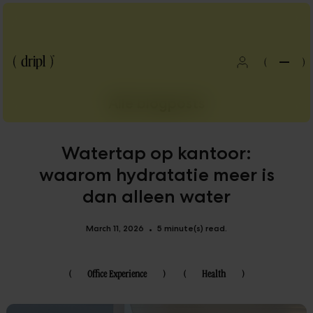
(
)
Alle blogposts
Watertap op kantoor:
waarom hydratatie meer is
dan alleen water
March 11, 2026
5 minute(s) read.
•
(
Office Experience
)
(
Health
)
Blog