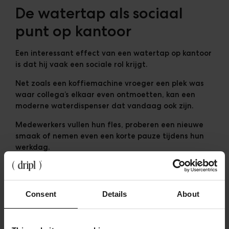
De watertap als sociaal
punt op kantoor
Een interessant effect van een watertap op kantoor
is dat hij vaak een sociale rol krijgt.
Net zoals een koffiemachine vroeger een plek was
waar collega’s elkaar even ontmoetten, kan een
moderne waterdispenser dat vandaag ook zijn.
Medewerkers vullen hun fles, proberen een nieuwe
smaak of nemen even een korte pauze tijdens hun
werkdag.
Het resultaat is een klein moment van interactie
dat helpt om een werkdag te onderbreken en even
op te laden.
Consent
Details
About
Hydratatie wordt zo niet alleen een functionele
voorziening, maar ook een onderdeel van de