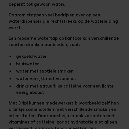
beperkt tot gewoon water.
Daarom stappen veel bedrijven over op een
waterdispenser die rechtstreeks op de waterleiding
werkt.
Een moderne
watertap op kantoor
kan verschillende
soorten dranken aanbieden, zoals:
gekoeld water
bruiswater
water met subtiele smaken
water verrijkt met vitamines
drinks met natuurlijke caffeine voor een lichte
energieboost
Met Dripl kunnen medewerkers bijvoorbeeld zelf hun
drankje samenstellen met verschillende smaken en
intensiteiten. Daarnaast zijn er ook varianten met
vitamines of caffeine
, zodat hydratatie niet alleen
verfrissend maar ook functioneel kan zijn.