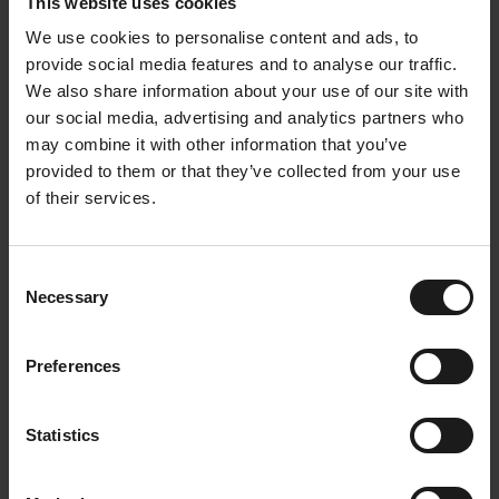
kantoorbeleving.
This website uses cookies
We use cookies to personalise content and ads, to
Hoe bedrijven hydratatie
provide social media features and to analyse our traffic.
succesvol integreren op de
We also share information about your use of our site with
our social media, advertising and analytics partners who
werkvloer
may combine it with other information that you’ve
provided to them or that they’ve collected from your use
Een watertap installeren is één stap. Zorgen dat
of their services.
medewerkers hem effectief gebruiken is minstens
even belangrijk.
Bedrijven die hydratatie succesvol integreren letten
Consent
meestal op een paar belangrijke factoren.
Necessary
Selection
1. Zichtbaarheid
Preferences
Waterpunten die centraal geplaatst zijn worden
veel vaker gebruikt dan taps die verstopt zitten in
Statistics
een keuken of vergaderruimte.
2. Variatie