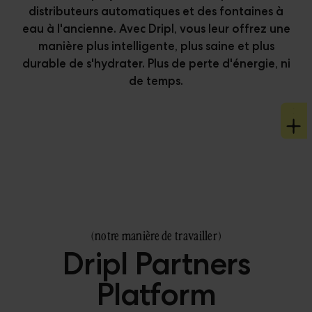
distributeurs automatiques et des fontaines à
eau à l'ancienne. Avec Dripl, vous leur offrez une
manière plus intelligente, plus saine et plus
durable de s'hydrater. Plus de perte d'énergie, ni
de temps.
Démarquez-vous de vos
Attirez de nouveaux clients
Élargissez votre portfolio
concurrents
(
notre manière de travailler
)
Dripl Partners
Platform