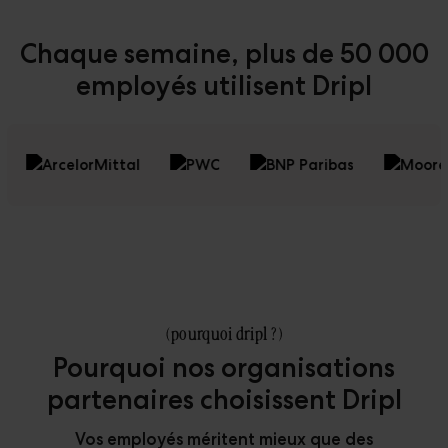
Réalisations
Téléchargements
Chaque semaine,
plus de 50 000
The Ripple
employés utilisent Dripl
(
pourquoi dripl ?
)
Pourquoi nos organisations
partenaires choisissent Dripl
Vos employés méritent mieux que des