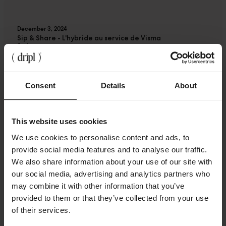
December 3, 2024
Sip & Share - L'hybride au service de Visma
Software
Consent
Details
About
November 28, 2024
Sip & Share - La recette de Cordeel pour des
This website uses cookies
employés heureux
We use cookies to personalise content and ads, to
provide social media features and to analyse our traffic.
We also share information about your use of our site with
our social media, advertising and analytics partners who
May 15, 2024
may combine it with other information that you’ve
Le personnel ensemble dans la piscine à balles ? Le
provided to them or that they’ve collected from your use
menu du jour au Lighthouse.
of their services.