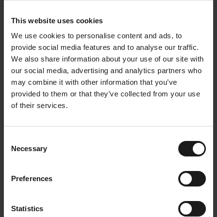
économie de 4 344 kg d'équivalent CO₂. De plus,
l'hydratation n'a plus été perçue comme une obligation,
This website uses cookies
mais comme un agréable moment de convivialité !
We use cookies to personalise content and ads, to
‍Make
switch : intelligent,
provide social media features and to analyse our traffic.
durable et facile
We also share information about your use of our site with
our social media, advertising and analytics partners who
Pourquoi se contenter d'une machine énergivore qui ne
may combine it with other information that you’ve
fait que vous donner plus de travail ? Avec les points de
provided to them or that they’ve collected from your use
recharge Dripl, vous disposez d'une solution durable au
of their services.
bureau, meilleure pour votre budget, votre équipe et
l'environnement.
Consent
Demandez un devis dès aujourd'hui et découvrez comment
Necessary
Selection
minimiser vos coûts et votre impact avec Dripl.
Preferences
Statistics