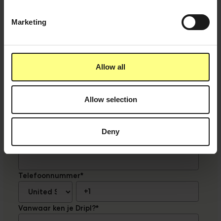
Vraag een gratis tasting box aan en ontdek
Marketing
onze smaken.
Email
*
Allow all
Voornaam
*
Allow selection
Achternaam
*
Deny
Bedrijf
*
Telefoonnummer
*
Vanwaar ken je Dripl?
*