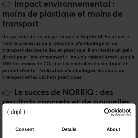
👉 Impact environnemental :
moins de plastique et moins de
transport
Un système de recharge tel que le Dripl Refill Point évite
tout le processus de production, d'emballage et de
transport des bouteilles en plastique. Il en résulte un gain
direct pour l'environnement : l'eau du robinet émet jusqu'à
300 fois moins de CO₂ que les bouteilles en plastique et
permet d'éviter l'utilisation d'emballages, les coûts de
transport et les déchets plastiques.
👉 Le succès de NORRIQ : des
résultats concrets et de nouvelles
habitudes
Quatre points de recharge ont été installés chez
NORRIQ
.
Consent
Details
About
Le résultat ? Plus de 57 973 emballages évités et une