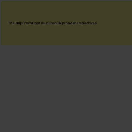
The dripl flow
Dripl au bureau
À propos
Perspectives
September 8