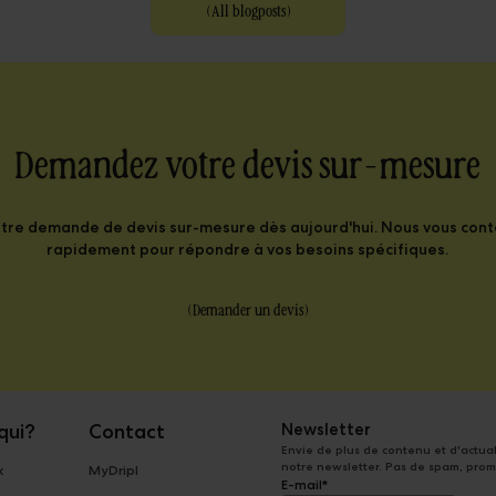
(
All blogposts
)
 Demandez votre devis sur-mesure
otre demande de devis sur-mesure dès aujourd'hui. Nous vous con
rapidement pour répondre à vos besoins spécifiques.
(
Demander un devis
)
qui?
Contact
Newsletter
Envie de plus de contenu et d'actuali
notre newsletter. Pas de spam, prom
x
MyDripl
E-mail
*