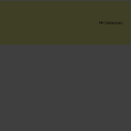
(
Connexion
)
FR
mail
*
oornaam
*
chternaam
*
edrijf
*
elefoonnummer
*
anwaar ken je Dripl?
*