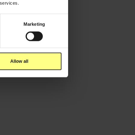
 services.
Marketing
Allow all
ch 11, 2026
binet d'eau au bureau : pourquoi
hydratation ne se limite pas à l'eau