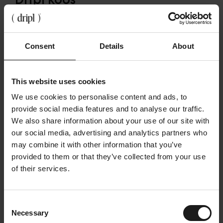
Voor Milliken was de keuze simpel: een oplossing die
gezondheid, duurzaamheid én verbinding op de
werkvloer combineert.
Consent
Details
About
“Het sterkste aan Dripl is ongetwijfeld het sociale en
verbindende aspect. De Dripl Refill Point is
This website uses cookies
uitgegroeid tot een ontmoetingsplek: collega’s
blijven er geregeld even staan voor een korte
We use cookies to personalise content and ads, to
babbel. Daarnaast waarderen veel mensen het feit
provide social media features and to analyse our traffic.
dat er een
gezond en duurzaam alternatief
is voor
We also share information about your use of our site with
traditionele frisdranken.”
our social media, advertising and analytics partners who
Het toestel brengt collega’s samen, verlaagt de
may combine it with other information that you’ve
drempel om meer water te drinken en vervangt een
provided to them or that they’ve collected from your use
groot deel van de frisdrankconsumptie. Zonder dat
of their services.
iemand het gevoel heeft iets te moeten missen! 💪
Ook klaar voor een frisse
Consent
Necessary
werkvloer?
Selection