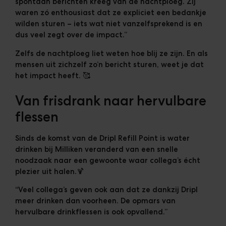
spontaan berichten kreeg van de nachtploeg. Zij
waren zó enthousiast dat ze expliciet een bedankje
wilden sturen – iets wat niet vanzelfsprekend is en
dus veel zegt over de impact.”
Zelfs de nachtploeg liet weten hoe blij ze zijn. En als
mensen uit zichzelf zo’n bericht sturen, weet je dat
het impact heeft. 🥰
Van frisdrank naar hervulbare
flessen
Sinds de komst van de Dripl Refill Point is water
drinken bij Milliken veranderd van een snelle
noodzaak naar een gewoonte waar collega’s écht
plezier uit halen.🍹
“Veel collega’s geven ook aan dat ze dankzij Dripl
meer drinken dan voorheen. De opmars van
hervulbare drinkflessen is ook opvallend.”