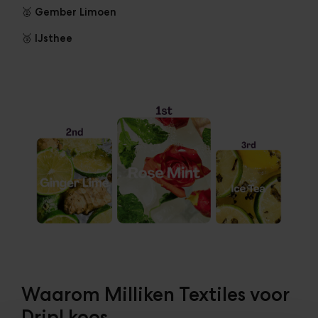
🥈 Gember Limoen
🥉 IJsthee
Waarom Milliken
Textiles
voor
Dripl koos