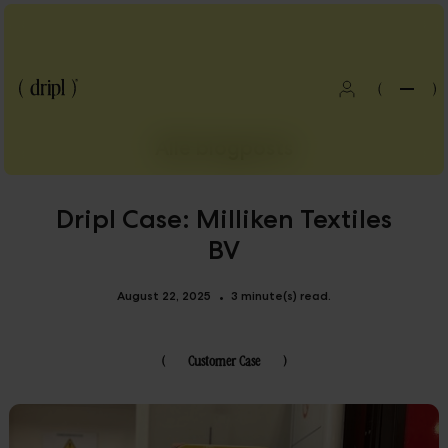
(
)
Alle blogposts
Dripl Case: Milliken Textiles
BV
August 22, 2025
3 minute(s) read.
•
(
Customer Case
)
Blog