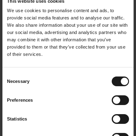
Eenvoudig 👌
Een flexibel systeem dat hybride
This website uses cookies
werkplekken perfect aanvult!
We use cookies to personalise content and ads, to
provide social media features and to analyse our traffic.
⬇️ Download deze case study
We also share information about your use of our site with
our social media, advertising and analytics partners who
De belangrijkste weetjes over onze impact bij Visma
may combine it with other information that you’ve
op een rijtje? Check!
provided to them or that they’ve collected from your use
✅ Boost jouw voorstel:
Gebruik de cijfers en
of their services.
successen uit deze case om je eigen idee te
versterken.
Ontdek hier hoe jij je
duurzaamheidsinitatief kan voorstellen.
Consent
Necessary
Selection
✅ Deel het met je team:
Een
handige PDF
om snel
door te sturen naar collega’s en beslissers.
Preferences
Statistics
Meer inspiratie