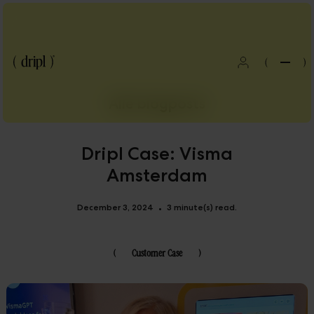
(
)
Alle blogposts
Dripl Case: Visma
Amsterdam
December 3, 2024
3 minute(s) read.
•
(
Customer Case
)
Blog