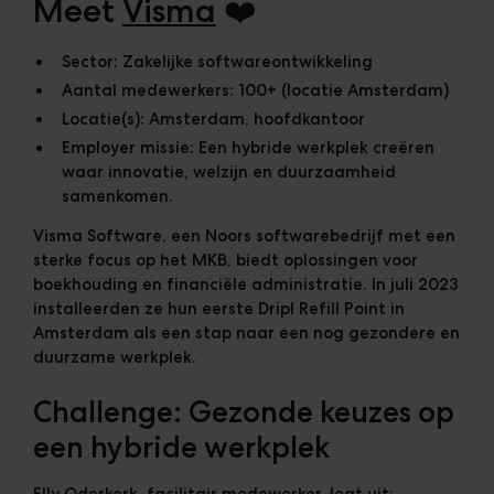
Meet
Visma
❤️
Sector:
Zakelijke softwareontwikkeling
Aantal medewerkers:
100+ (locatie Amsterdam)
Locatie(s):
Amsterdam, hoofdkantoor
Employer missie:
Een hybride werkplek creëren
waar innovatie, welzijn en duurzaamheid
samenkomen.
Visma Software, een Noors softwarebedrijf met een
sterke focus op het MKB, biedt oplossingen voor
boekhouding en financiële administratie. In juli 2023
installeerden ze hun eerste Dripl Refill Point in
Amsterdam als een stap naar een nog gezondere en
duurzame werkplek.
Challenge: Gezonde keuzes op
een hybride werkplek
Elly Oderkerk, facilitair medewerker, legt uit: