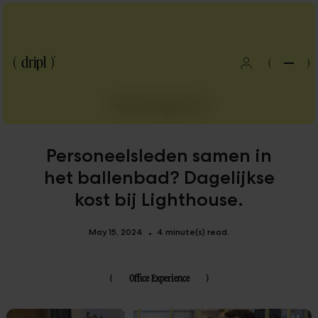
(
)
Alle blogposts
Personeelsleden samen in
het ballenbad? Dagelijkse
kost bij Lighthouse.
May 15, 2024
4 minute(s) read.
•
(
Office Experience
)
Blog