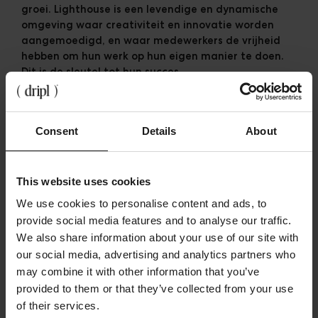
groei. Lighthouse is een levendige en dynamische
omgeving waar creativiteit en innovatie worden
aangemoedigd, en waar medewerkers de vrijheid
hebben om hun werk op hun eigen manier te doen.
Dit is de sleutel tot hun succes.
Groeien, ook
Consent
Details
About
internationaal!
This website uses cookies
De groei van het bedrijf brengt uitdagingen met
zich mee, vooral op internationaal niveau. Hoewel
We use cookies to personalise content and ads, to
het belangrijk is om de cultuur te behouden, ligt de
provide social media features and to analyse our traffic.
verantwoordelijkheid niet alleen bij de managers.
We also share information about your use of our site with
Het is essentieel dat de cultuur vanuit de
our social media, advertising and analytics partners who
werknemers zelf komt. Mensen zoals Pieter-Jan Van
may combine it with other information that you’ve
Der Burgt worden aangesteld om de organisatie te
provided to them or that they’ve collected from your use
ondersteunen, maar uiteindelijk moet het
of their services.
enthousiasme uit het team zelf komen. Wat bij