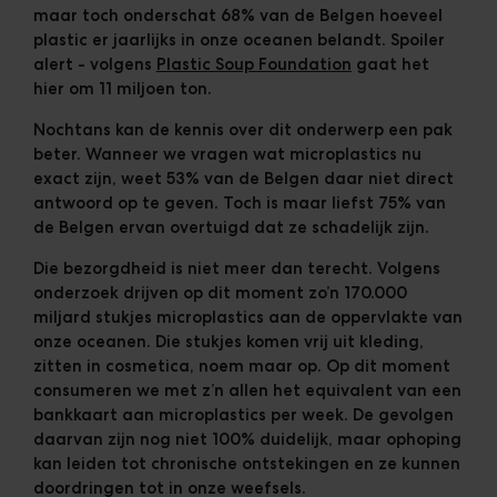
maar toch onderschat 68% van de Belgen hoeveel
plastic er jaarlijks in onze oceanen belandt. Spoiler
alert - volgens
Plastic Soup Foundation
gaat het
hier om 11 miljoen ton.
Nochtans kan de kennis over dit onderwerp een pak
beter. Wanneer we vragen wat microplastics nu
exact zijn, weet 53% van de Belgen daar niet direct
antwoord op te geven.
Toch is maar liefst 75% van
de Belgen ervan overtuigd dat ze schadelijk zijn.
Die bezorgdheid is niet meer dan terecht.
Volgens
onderzoek drijven op dit moment zo’n 170.000
miljard stukjes microplastics aan de oppervlakte van
onze oceanen.
Die stukjes komen vrij uit kleding,
zitten in cosmetica, noem maar op. Op dit moment
consumeren we met z’n allen het equivalent van een
bankkaart aan microplastics per week. De gevolgen
daarvan zijn nog niet 100% duidelijk, maar ophoping
kan leiden tot chronische ontstekingen en ze kunnen
doordringen tot in onze weefsels.