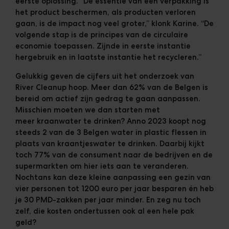
eerste oplossing. “De essentie van een verpakking is
het product beschermen, als producten verloren
gaan, is de impact nog veel groter,” klonk Karine. “De
volgende stap is
de principes van de circulaire
economie
toepassen. Zijnde in eerste instantie
hergebruik en in laatste instantie het recycleren.”
Gelukkig geven de cijfers uit het onderzoek van
River Cleanup hoop.
Meer dan 62% van de Belgen is
bereid om actief zijn gedrag te gaan aanpassen.
Misschien moeten we dan starten met
meer kraanwater te drinken? Anno 2023 koopt nog
steeds 2 van de 3 Belgen water in plastic flessen in
plaats van kraantjeswater te drinken. Daarbij kijkt
toch 77% van de consument naar de bedrijven en de
supermarkten om hier iets aan te veranderen.
Nochtans kan deze kleine aanpassing
een gezin van
vier personen tot 1200 euro per jaar besparen
én heb
je 30 PMD-zakken per jaar minder. En zeg nu toch
zelf, die kosten ondertussen ook al een hele pak
geld?