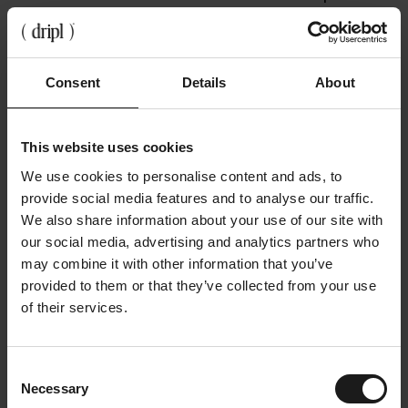
samen met onafhankelijk onderzoeksbureau iVox
blijkt dat
50% van de werkende Belgen nog steeds
te veel wegwerpverpakkingen op het werk
aangeboden krijgen.
Waarom beginnen we daar
Consent
Details
About
dan niet?
Meer dan de helft van de werknemers ziet liever een
This website uses cookies
duurzaam kantoor. Bovendien kijken we meer en
meer naar de plaats van hun bedrijf in de
We use cookies to personalise content and ads, to
samenleving. Hoe duurzaam is mijn kantoor? Draagt
provide social media features and to analyse our traffic.
het iets bij aan de maatschappij? Ondertussen
We also share information about your use of our site with
kijken werkgevers sinds COVID en de energiecrisis
our social media, advertising and analytics partners who
steeds meer naar de kosten van maatschappelijk
may combine it with other information that you’ve
verantwoord ondernemen. Gelukkig liggen tal van
provided to them or that they’ve collected from your use
oplossingen op het snijpunt van deze tendenzen. Zo
of their services.
is het gemakkelijk om gezonde snacks zonder
verpakking op kantoor aan te bieden of - we zeggen
maar zoiets - gezonde drinks.
Consent
Necessary
Selection