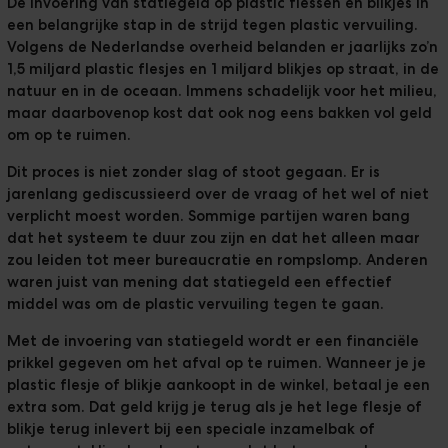
De invoering van statiegeld op plastic flessen en blikjes in
een belangrijke stap in de strijd tegen plastic vervuiling.
Volgens de Nederlandse overheid
belanden er jaarlijks zo’n
1,5 miljard plastic flesjes en 1 miljard blikjes op straat, in de
natuur en in de oceaan.
Immens schadelijk voor het milieu,
maar daarbovenop kost dat ook nog eens bakken vol geld
om op te ruimen.
Dit proces is niet zonder slag of stoot gegaan. Er is
jarenlang gediscussieerd over de vraag of het wel of niet
verplicht moest worden. Sommige partijen waren bang
dat het systeem te duur zou zijn en dat het alleen maar
zou leiden tot meer bureaucratie en rompslomp. Anderen
waren juist van mening dat statiegeld een
effectief
middel was om de plastic vervuiling tegen te gaan
.
Met de invoering van statiegeld wordt er een financiële
prikkel gegeven om het afval op te ruimen. Wanneer je je
plastic flesje of blikje aankoopt in de winkel, betaal je een
extra som. Dat geld krijg je terug als je het lege flesje of
blikje terug inlevert bij een speciale inzamelbak of